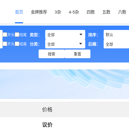
首页
金牌推荐
3杂
4-5杂
四数
五数
六数
开头
结尾
类型：
排序：
开头
结尾
分类：
后缀：
全部
全部
搜索
重置
价格
议价