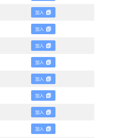
加入
加入
加入
加入
加入
加入
加入
加入