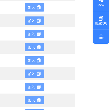
微信
加入
加入
批量复制
加入
加入
加入
加入
加入
加入