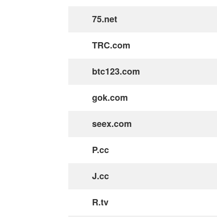
75.net
TRC.com
btc123.com
gok.com
seex.com
P.cc
J.cc
R.tv