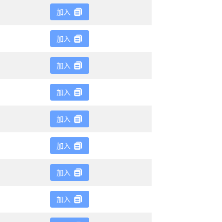
加入
加入
加入
加入
加入
加入
加入
加入