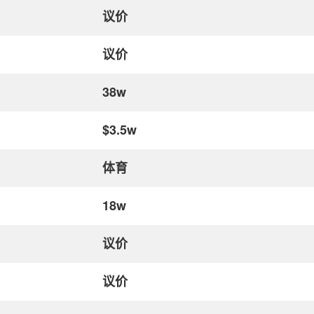
议价
议价
38w
$3.5w
体育
18w
议价
议价