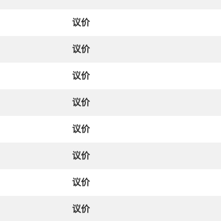
议价
议价
议价
议价
议价
议价
议价
议价