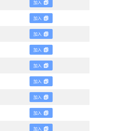
加入
加入
加入
加入
加入
加入
加入
加入
加入