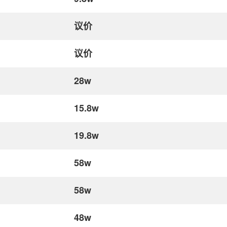
议价
议价
28w
15.8w
19.8w
58w
58w
48w