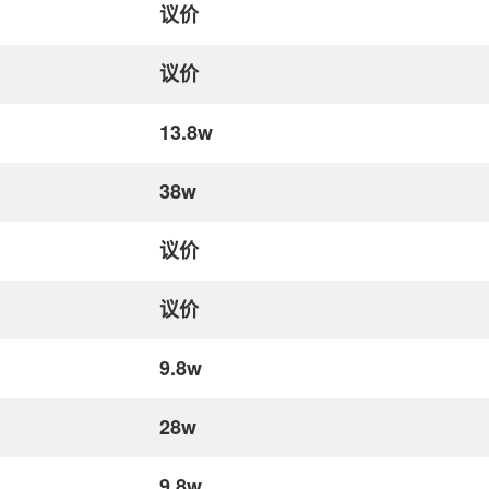
议价
议价
13.8w
38w
议价
议价
9.8w
28w
9.8w