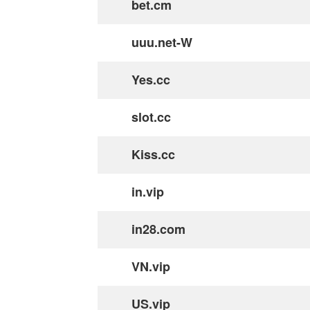
bet.cm
uuu.net-W
Yes.cc
slot.cc
Kiss.cc
in.vip
in28.com
VN.vip
US.vip