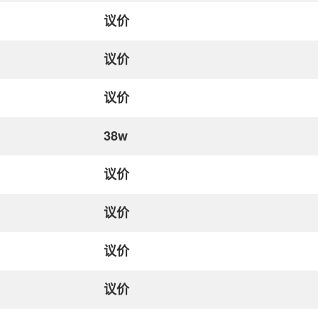
议价
议价
议价
38w
议价
议价
议价
议价