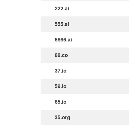
222.ai
555.ai
6666.ai
88.co
37.io
59.io
65.io
35.org