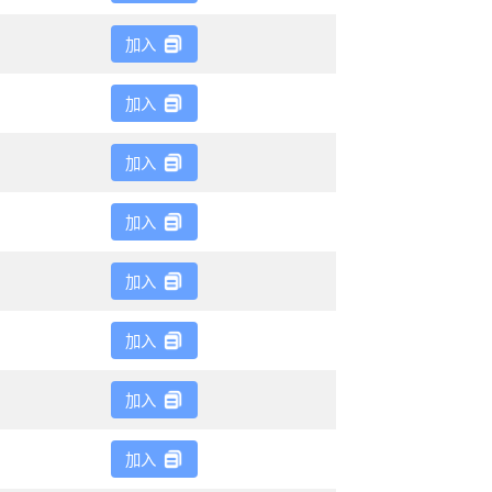
加入
加入
加入
加入
加入
加入
加入
加入