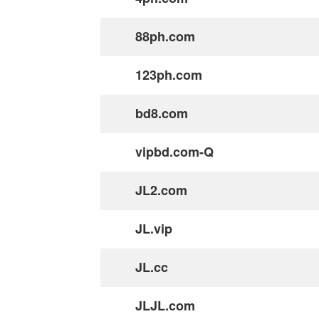
88ph.com
123ph.com
bd8.com
vipbd.com-Q
JL2.com
JL.vip
JL.cc
JLJL.com