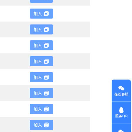
加入
加入
加入
加入
加入
加入
在线客服
加入
服务QQ
加入