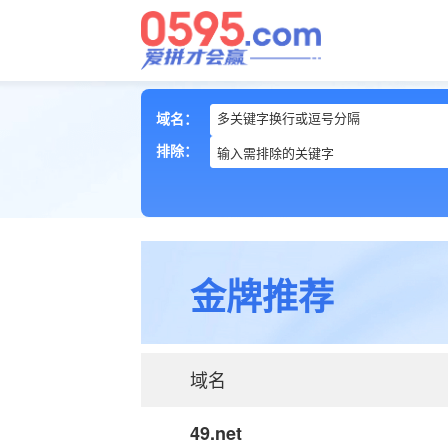
域名：
排除：
金牌推荐
域名
49.net