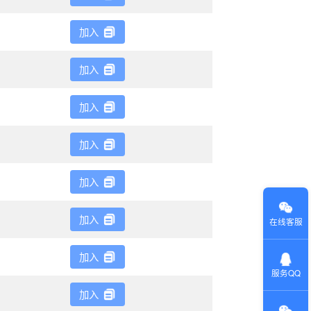
加入
加入
加入
加入
加入
加入
在线客服
加入
服务QQ
加入