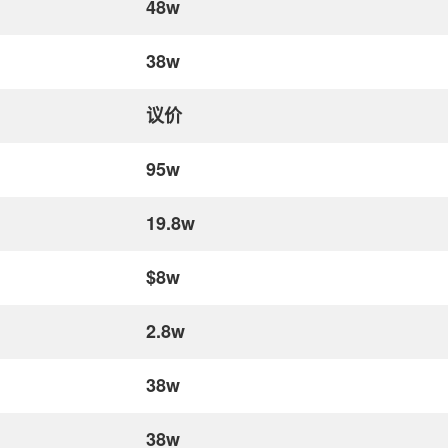
48w
38w
议价
95w
19.8w
$8w
2.8w
38w
38w