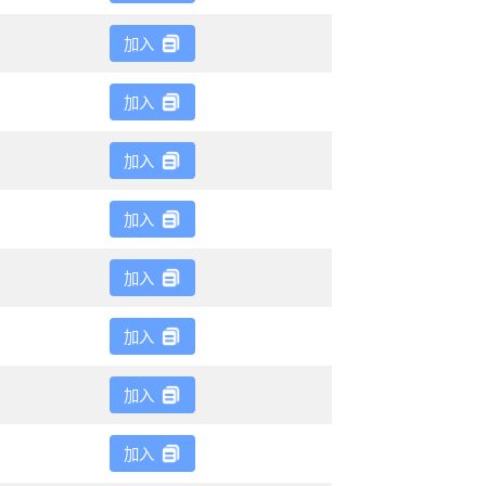
加入
加入
加入
加入
加入
加入
加入
加入