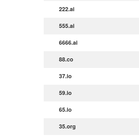
222.ai
555.ai
6666.ai
88.co
37.io
59.io
65.io
35.org