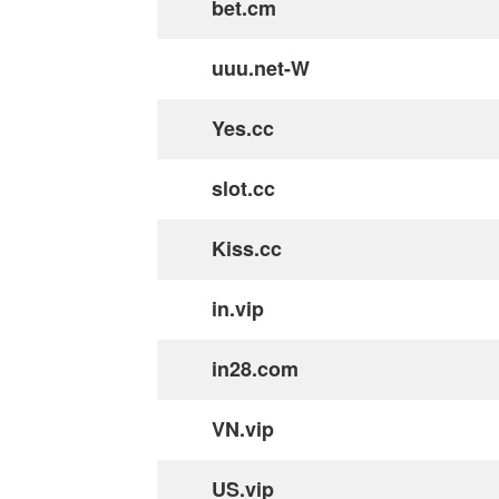
bet.cm
uuu.net-W
Yes.cc
slot.cc
Kiss.cc
in.vip
in28.com
VN.vip
US.vip