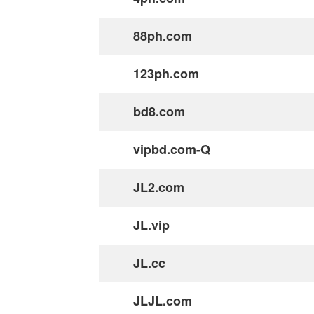
88ph.com
123ph.com
bd8.com
vipbd.com-Q
JL2.com
JL.vip
JL.cc
JLJL.com