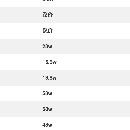
议价
议价
28w
15.8w
19.8w
58w
58w
48w