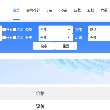
首页
金牌推荐
3杂
4-5杂
四数
五数
六数
开头
结尾
类型：
排序：
开头
结尾
分类：
后缀：
全部
全部
搜索
重置
价格
议价