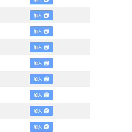
加入
加入
加入
加入
加入
加入
加入
加入