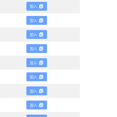
加入
加入
加入
加入
加入
加入
加入
加入