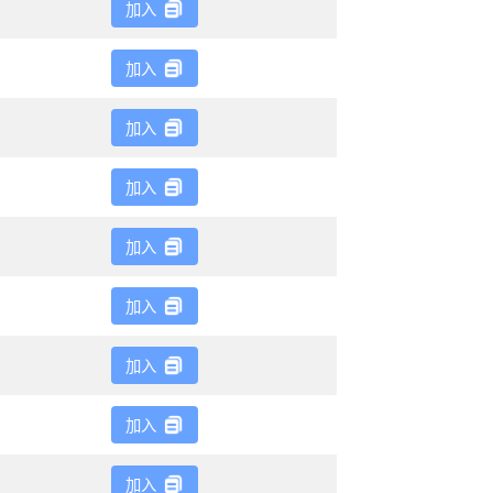
加入
加入
加入
加入
加入
加入
加入
加入
加入