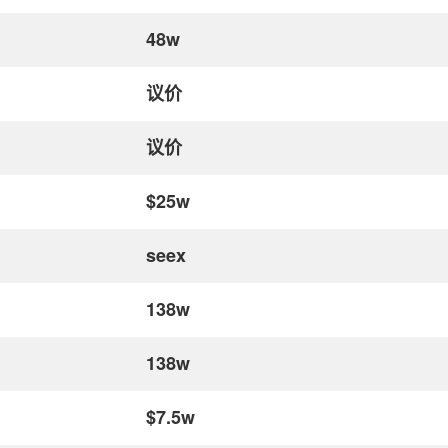
48w
议价
议价
$25w
seex
138w
138w
$7.5w