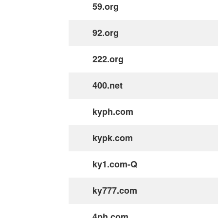
59.org
92.org
222.org
400.net
kyph.com
kypk.com
ky1.com-Q
ky777.com
4ph.com