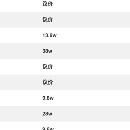
议价
议价
13.8w
38w
议价
议价
9.8w
28w
9.8w