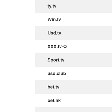
ty.tv
Win.tv
Usd.tv
XXX.tv-Q
Sport.tv
usd.club
bet.tv
bet.hk