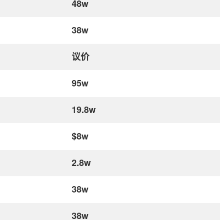
48w
38w
议价
95w
19.8w
$8w
2.8w
38w
38w