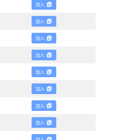
加入
加入
加入
加入
加入
加入
加入
加入
加入