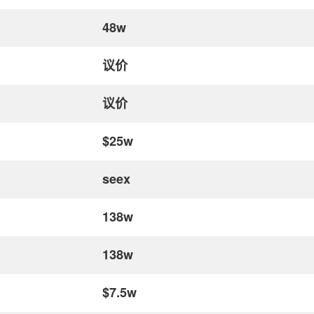
48w
议价
议价
$25w
seex
138w
138w
$7.5w