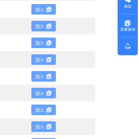
微信
加入
加入
批量复制
加入
加入
加入
加入
加入
加入