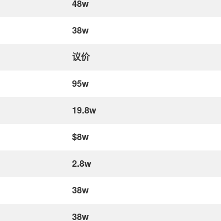
48w
38w
议价
95w
19.8w
$8w
2.8w
38w
38w