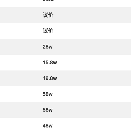
议价
议价
28w
15.8w
19.8w
58w
58w
48w