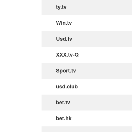
ty.tv
Win.tv
Usd.tv
XXX.tv-Q
Sport.tv
usd.club
bet.tv
bet.hk