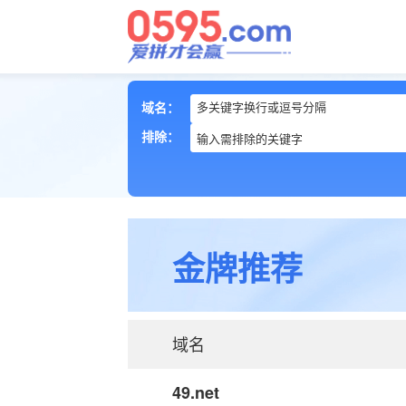
域名：
排除：
金牌推荐
域名
49.net