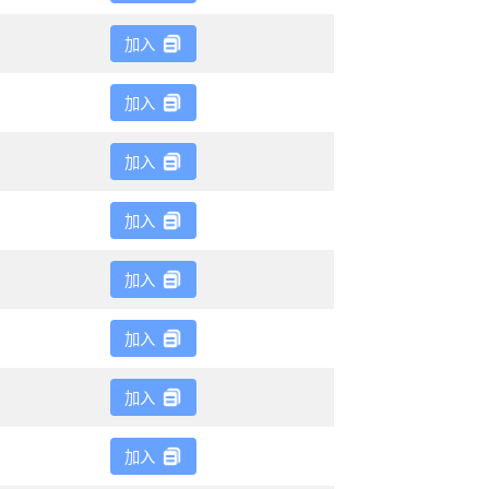
加入
加入
加入
加入
加入
加入
加入
加入