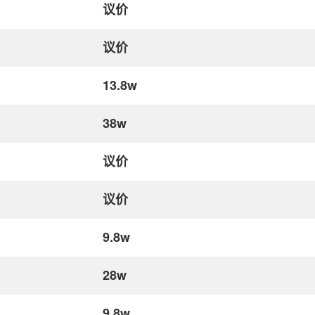
议价
议价
13.8w
38w
议价
议价
9.8w
28w
9.8w