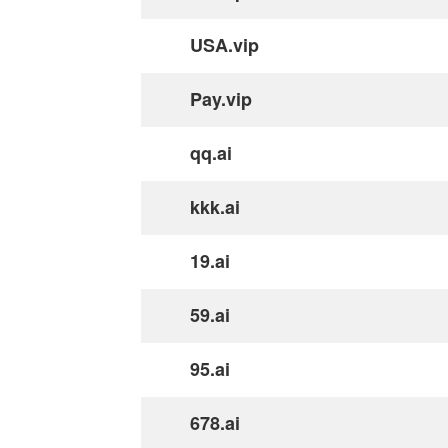
USA.vip
Pay.vip
qq.ai
kkk.ai
19.ai
59.ai
95.ai
678.ai