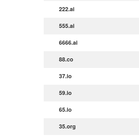
222.ai
555.ai
6666.ai
88.co
37.io
59.io
65.io
35.org