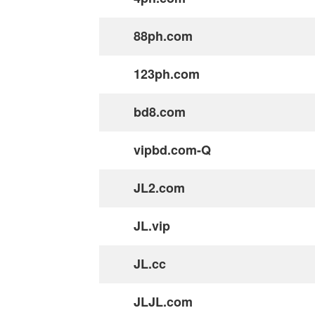
88ph.com
123ph.com
bd8.com
vipbd.com-Q
JL2.com
JL.vip
JL.cc
JLJL.com