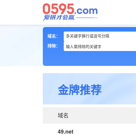
域名：
排除：
金牌推荐
域名
49.net