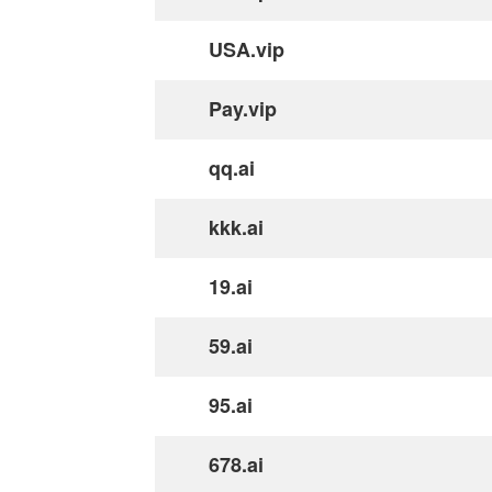
USA.vip
Pay.vip
qq.ai
kkk.ai
19.ai
59.ai
95.ai
678.ai