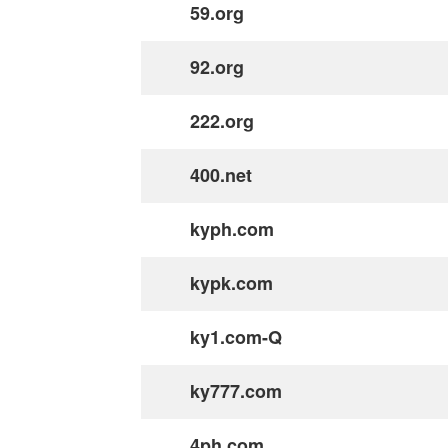
59.org
92.org
222.org
400.net
kyph.com
kypk.com
ky1.com-Q
ky777.com
4ph.com