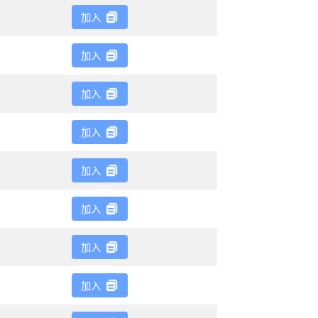
加入
加入
加入
加入
加入
加入
加入
加入