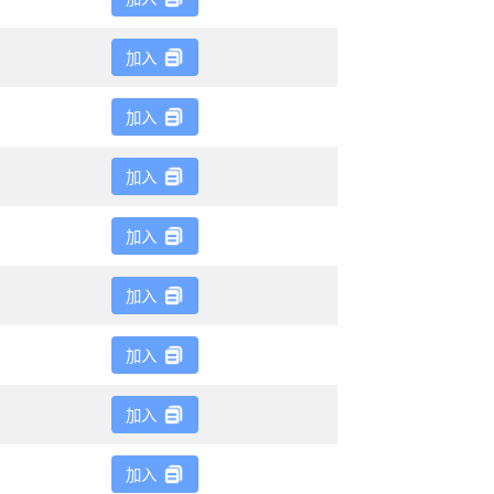
加入
加入
加入
加入
加入
加入
加入
加入