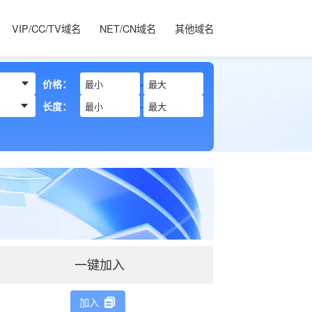
VIP/CC/TV域名
NET/CN域名
其他域名
价格：
-
长度：
-
一键加入
加入