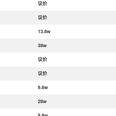
议价
议价
13.8w
38w
议价
议价
9.8w
28w
9.8w