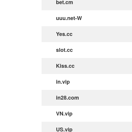
bet.cm
uuu.net-W
Yes.cc
slot.cc
Kiss.cc
in.vip
in28.com
VN.vip
US.vip