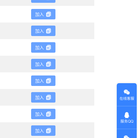
加入
加入
加入
加入
加入
加入
在线客服
加入
服务QQ
加入