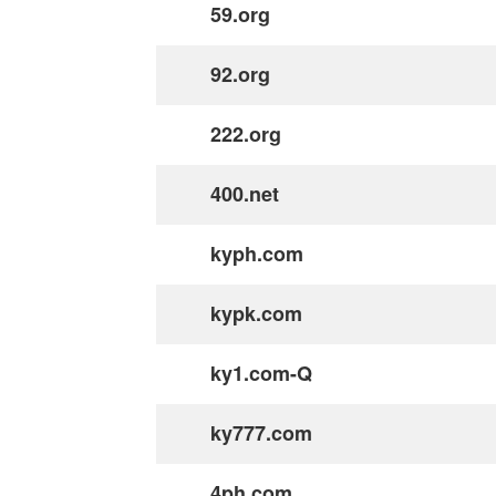
59.org
92.org
222.org
400.net
kyph.com
kypk.com
ky1.com-Q
ky777.com
4ph.com