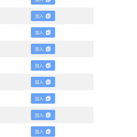
加入
加入
加入
加入
加入
加入
加入
加入