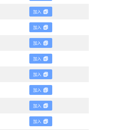
加入
加入
加入
加入
加入
加入
加入
加入