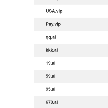
USA.vip
Pay.vip
qq.ai
kkk.ai
19.ai
59.ai
95.ai
678.ai