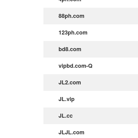
88ph.com
123ph.com
bd8.com
vipbd.com-Q
JL2.com
JL.vip
JL.cc
JLJL.com