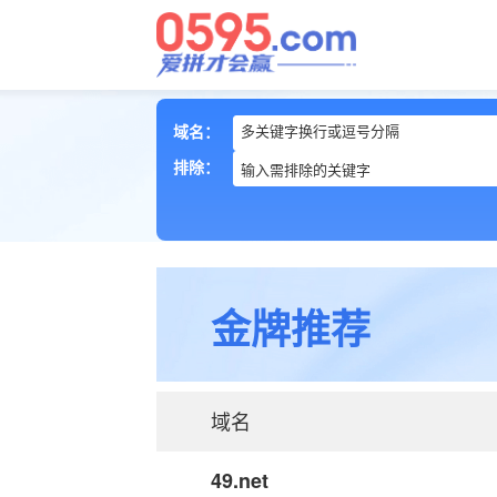
域名：
排除：
金牌推荐
域名
49.net