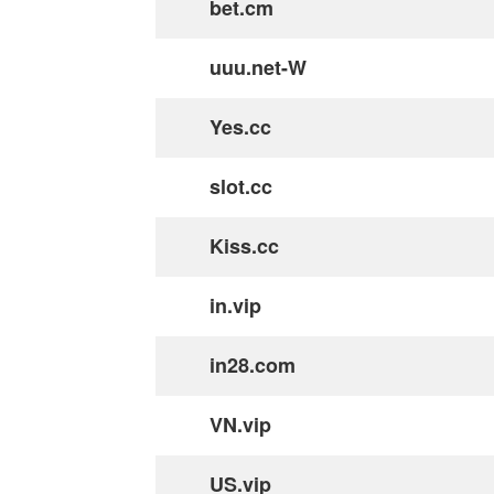
bet.cm
uuu.net-W
Yes.cc
slot.cc
Kiss.cc
in.vip
in28.com
VN.vip
US.vip