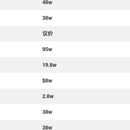
48w
38w
议价
95w
19.8w
$8w
2.8w
38w
38w