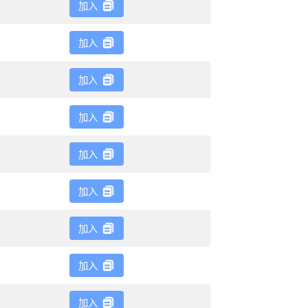
加入
加入
加入
加入
加入
加入
加入
加入
加入