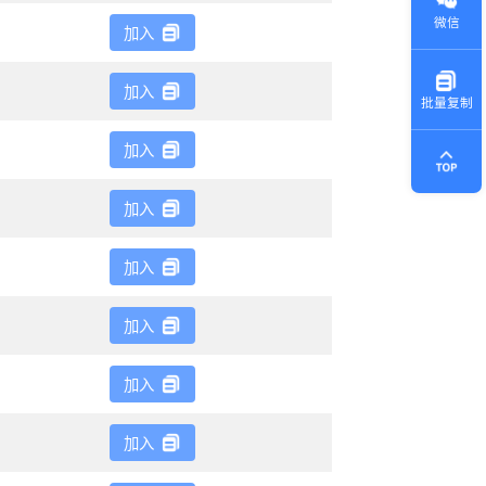
微信
加入
加入
批量复制
加入
加入
加入
加入
加入
加入