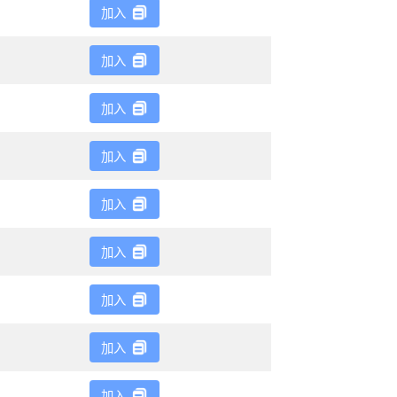
加入
加入
加入
加入
加入
加入
加入
加入
加入