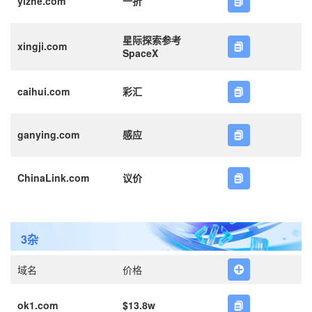
yizhe.com
一折
星际探索参考
xingji.com
SpaceX
caihui.com
彩汇
ganying.com
感应
ChinaLink.com
议价
3杂
域名
价格
ok1.com
$13.8w