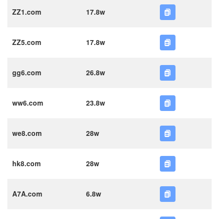
ZZ1.com
17.8w
ZZ5.com
17.8w
gg6.com
26.8w
ww6.com
23.8w
we8.com
28w
hk8.com
28w
A7A.com
6.8w