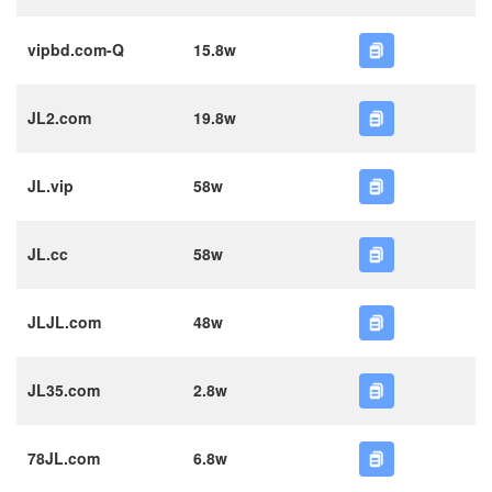
vipbd.com-Q
15.8w
JL2.com
19.8w
JL.vip
58w
JL.cc
58w
JLJL.com
48w
JL35.com
2.8w
78JL.com
6.8w