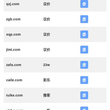
qzj.com
议价
zgb.com
议价
xqp.com
议价
jimi.com
议价
zafa.com
23w
caile.com
彩乐
tuike.com
推客