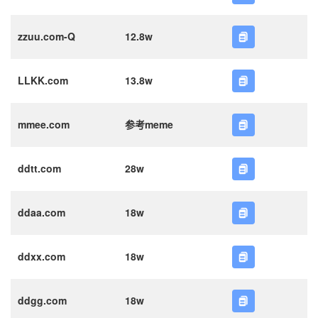
zzuu.com-Q
12.8w
LLKK.com
13.8w
mmee.com
参考meme
ddtt.com
28w
ddaa.com
18w
ddxx.com
18w
ddgg.com
18w