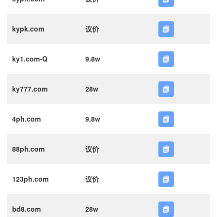
kypk.com
议价
ky1.com-Q
9.8w
ky777.com
28w
4ph.com
9.8w
88ph.com
议价
123ph.com
议价
bd8.com
28w