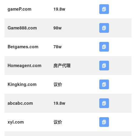
gameP.com
19.8w
Game888.com
98w
Betgames.com
78w
Homeagent.com
房产代理
Kingking.com
议价
abcabc.com
19.8w
xyl.com
议价