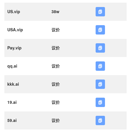
US.vip
38w
USA.vip
议价
Pay.vip
议价
qq.ai
议价
kkk.ai
议价
19.ai
议价
59.ai
议价